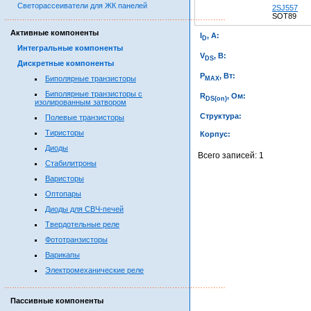
Светорассеиватели для ЖК панелей
2SJ557
SOT89
……………………………………………………………………………
Активные компоненты
I
, А:
D
Интегральные компоненты
V
, В:
DS
Дискретные компоненты
P
, Вт:
Биполярные транзисторы
MAX
Биполярные транзисторы с
R
, Ом:
DS(on)
изолированным затвором
Структура:
Полевые транзисторы
Тиристоры
Корпус:
Диоды
Всего записей: 1
Стабилитроны
Варисторы
Оптопары
Диоды для СВЧ-печей
Твердотельные реле
Фототранзисторы
Варикапы
Электромеханические реле
……………………………………………………………………………
Пассивные компоненты