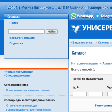
Поиск
Вход/Регистрация
»
Ваша корзина
»
Скачать п
Подписка
Интернет-магазин »
Актив
Всего записей: 1
•
Новые поступления
•
Спецпредложения
Поиск по параметрам
……………………………………………………………………………
Автоэлектроника
I
, А:
V
D
D
Компоненты для автоэлектроники
-
……………………………………………………………………………
Светодиоды и светодиодные планки
Отдельные светодиоды
Типономин
Планки подсветки для телевизоров