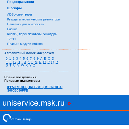
Предохранители
Шлейфы
ADSL-сплиттеры
Кварцы и керамические резонаторы
Панельки для микросхем
Разное
Кнопки, переключатели, энкодеры
ТЭНы
Платы и модули Arduino
……………………………………………………………………………
Алфавитный поиск микросхем
0
1
2
3
4
5
6
7
8
9
A
B
C
D
E
F
G
H
I
J
K
L
M
N
O
P
Q
R
S
T
U
V
W
X
Y
Z
……………………………………………………………………………
Новые поступления:
Полевые транзисторы
IPP50R190CE, IRLB3813, KF3N80F-U,
S060B030PFB