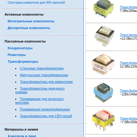
Светорассеиватели для ЖК панелей
Трансформ
……………………………………………………………………………
7.0Вx200м
Активные компоненты
Интегральные компоненты
Дискретные компоненты
……………………………………………………………………………
Трансформ
=12.0Вx17
Пассивные компоненты
Конденсаторы
Резисторы
Трансформаторы
Трансформ
12.0Вx120
Строчные трансформаторы
Импульсные трансформаторы
Трансформаторы для инверторов
Трансформаторы дежурного
Трансформ
режима
~11Вx140м
Понижающие для печатного
монтажа
Понижающие низкопрофильные
Трансформаторы для СВЧ-печей
Трансформ
~7.0Вx200
……………………………………………………………………………
Материалы и химия
Аэрозоли и лаки