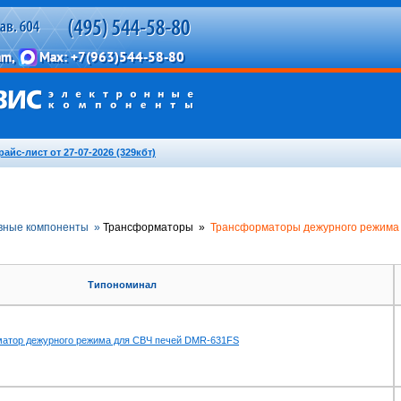
райс-лист от 27-07-2026 (329кбт)
вные компоненты »
Трансформаторы »
Трансформаторы дежурного режим
Типономинал
атор дежурного режима для СВЧ печей DMR-631FS