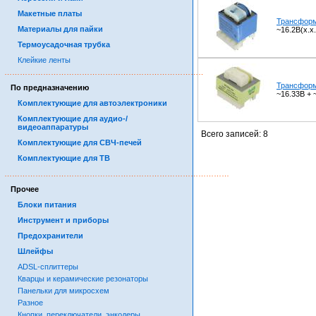
Макетные платы
Трансформ
Материалы для пайки
~16.2В(х.х
Термоусадочная трубка
Клейкие ленты
……………………………………………………………………………
Трансформ
По предназначению
~16.33В + 
Комплектующие для автоэлектроники
Комплектующие для аудио-/
видеоаппаратуры
Всего записей: 8
Комплектующие для СВЧ-печей
Комплектующие для ТВ
……………………………………………………………………………
Прочее
Блоки питания
Инструмент и приборы
Предохранители
Шлейфы
ADSL-сплиттеры
Кварцы и керамические резонаторы
Панельки для микросхем
Разное
Кнопки, переключатели, энкодеры