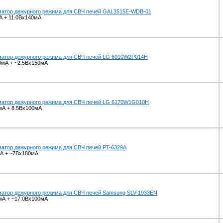
атор дежурного режима для СВЧ печей GAL3515E-WDB-01
А + 11.0Вx140мА
атор дежурного режима для СВЧ печей LG 6010W2P014H
0мА + ~2.5Вx150мА
атор дежурного режима для СВЧ печей LG 6170W1G010H
мА + 8.5Вx100мА
атор дежурного режима для СВЧ печей PT-6329A
А + ~7Вx180мА
атор дежурного режима для СВЧ печей Samsung SLV-1933EN
мА + ~17.0Вx100мА