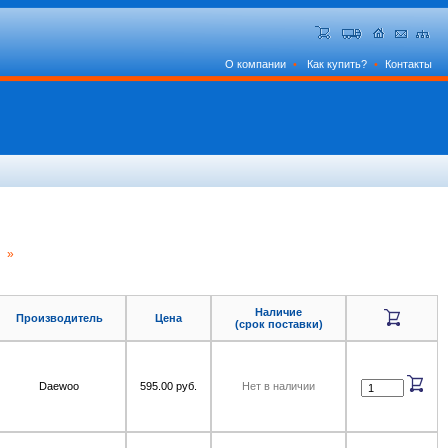
О компании
•
Как купить?
•
Контакты
а »
Наличие
Производитель
Цена
(срок поставки)
Daewoo
595.00 руб.
Нет в наличии