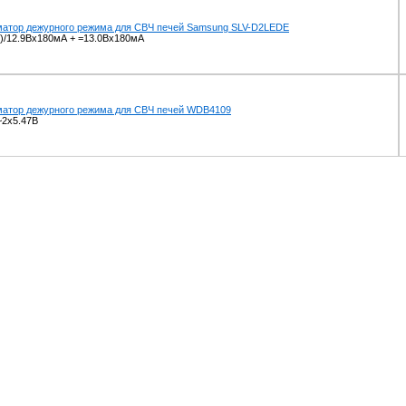
атор дежурного режима для СВЧ печей Samsung SLV-D2LEDE
.)/12.9Вx180мА + =13.0Вx180мА
атор дежурного режима для СВЧ печей WDB4109
~2x5.47В