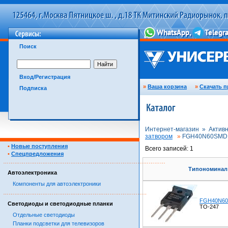
Поиск
Вход/Регистрация
»
Ваша корзина
»
Скачать п
Подписка
Интернет-магазин »
Актив
затвором
»
FGH40N60SMD
•
Новые поступления
Всего записей: 1
•
Спецпредложения
……………………………………………………………………………
Типономинал
Автоэлектроника
Компоненты для автоэлектроники
……………………………………………………………………………
FGH40N6
Светодиоды и светодиодные планки
TO-247
Отдельные светодиоды
Планки подсветки для телевизоров