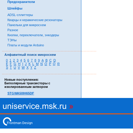
Предохранители
Шлейфы
ADSL-сплиттеры
Кварцы и керамические резонаторы
Панельки для микросхем
Разное
Кнопки, переключатели, энкодеры
ТЭНы
Платы и модули Arduino
……………………………………………………………………………
Алфавитный поиск микросхем
0
1
2
3
4
5
6
7
8
9
A
B
C
D
E
F
G
H
I
J
K
L
M
N
O
P
Q
R
S
T
U
V
W
X
Y
Z
……………………………………………………………………………
Новые поступления:
Биполярные транзисторы с
изолированным затвором
STGWA50IH65DF