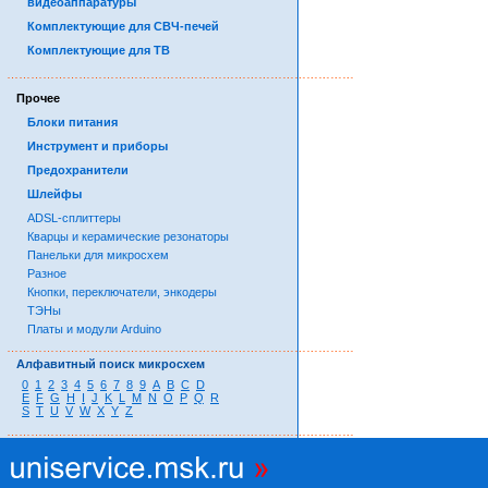
видеоаппаратуры
Комплектующие для СВЧ-печей
Комплектующие для ТВ
……………………………………………………………………………
Прочее
Блоки питания
Инструмент и приборы
Предохранители
Шлейфы
ADSL-сплиттеры
Кварцы и керамические резонаторы
Панельки для микросхем
Разное
Кнопки, переключатели, энкодеры
ТЭНы
Платы и модули Arduino
……………………………………………………………………………
Алфавитный поиск микросхем
0
1
2
3
4
5
6
7
8
9
A
B
C
D
E
F
G
H
I
J
K
L
M
N
O
P
Q
R
S
T
U
V
W
X
Y
Z
……………………………………………………………………………