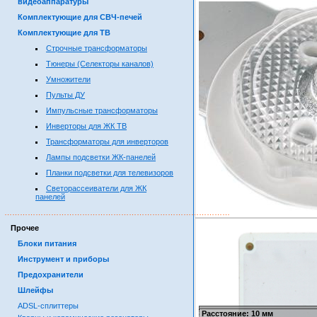
видеоаппаратуры
Комплектующие для СВЧ-печей
Комплектующие для ТВ
Строчные трансформаторы
Тюнеры (Селекторы каналов)
Умножители
Пульты ДУ
Импульсные трансформаторы
Инверторы для ЖК ТВ
Трансформаторы для инверторов
Лампы подсветки ЖК-панелей
Планки подсветки для телевизоров
Светорассеиватели для ЖК
панелей
……………………………………………………………………………
Прочее
Блоки питания
Инструмент и приборы
Предохранители
Шлейфы
ADSL-сплиттеры
Расстояние: 10 мм