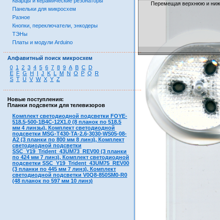
Кварцы и керамические резонаторы
Перемещая верхнюю и ниж
Панельки для микросхем
Разное
Кнопки, переключатели, энкодеры
ТЭНы
Платы и модули Arduino
……………………………………………………………………………
Алфавитный поиск микросхем
0
1
2
3
4
5
6
7
8
9
A
B
C
D
E
F
G
H
I
J
K
L
M
N
O
P
Q
R
S
T
U
V
W
X
Y
Z
……………………………………………………………………………
Новые поступления:
Планки подсветки для телевизоров
Комплект светодиодной подсветки FOYE-
518.5-500-1B4C-12X1.0 (8 планок по 518.5
мм 4 линзы), Комплект светодиодной
подсветки MSG-T430-TA-2.6-3030-WS05-08-
A2 (3 планки по 800 мм 8 линз), Комплект
светодиодной подсветки
SSC_Y19_Trident_43UM73_REV00 (3 планки
по 424 мм 7 линз), Комплект светодиодной
подсветки SSC_Y19_Trident_43UM75_REV00
(3 планки по 445 мм 7 линз), Комплект
светодиодной подсветки V0Q8-850SM0-R0
(48 планок по 597 мм 10 линз)